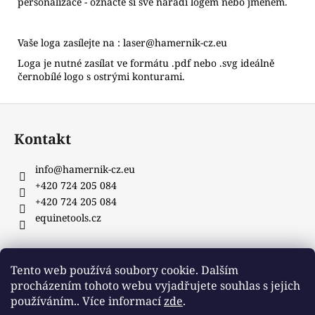
personalizace - označte si své nářadí logem nebo jménem.
Vaše loga zasílejte na :
laser@hamernik-cz.eu
Loga je nutné zasílat ve formátu .pdf nebo .svg ideálně
černobílé logo s ostrými konturami.
Z
á
Kontakt
p
a
info
@
hamernik-cz.eu
t
+420 724 205 084
í
+420 724 205 084
equinetools.cz
Tento web používá soubory cookie. Dalším
Výrobce: HAMERNIK s.r.o., Jitkov 86, 583 01 Chotěboř
procházením tohoto webu vyjadřujete souhlas s jejich
INFORMACE PRO VÁS
Obchodní podmínky
používáním.. Více informací
zde
.