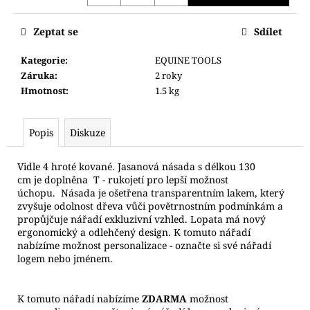
č
u
j
Zeptat se
Sdílet
e
Kategorie
:
EQUINE TOOLS
m
Záruka
:
2 roky
e
Hmotnost
:
1.5 kg
Popis
Diskuze
Vidle 4 hroté kované. Jasanová násada s délkou 130
cm je doplněna T - rukojetí pro lepší možnost
úchopu. Násada je ošetřena transparentním lakem, který
zvyšuje odolnost dřeva vůči povětrnostním podmínkám a
propůjčuje nářadí exkluzivní vzhled. Lopata má nový
ergonomický a odlehčený design. K tomuto nářadí
nabízíme možnost personalizace - označte si své nářadí
logem nebo jménem.
K tomuto nářadí nabízíme
ZDARMA
možnost