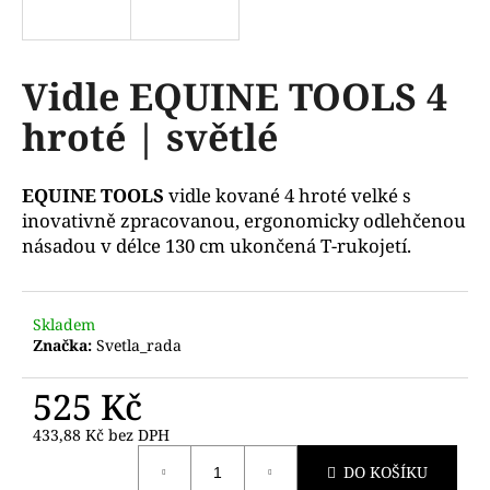
a
j
í
Vidle EQUINE TOOLS 4
t
hroté | světlé
?
EQUINE TOOLS
vidle kované 4 hroté velké s
inovativně zpracovanou, ergonomicky odlehčenou
násadou v délce 130 cm ukončená T-rukojetí.
HLEDAT
Skladem
Značka:
Svetla_rada
D
o
525 Kč
p
o
433,88 Kč bez DPH
r
Měrná
u
DO KOŠÍKU
cena: