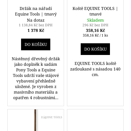
r
ů
a
o
Držák na nářadí
Koště EQUINE TOOLS |
j
Equine Tools | tmavý
tmavé
d
Na dotaz
Skladem
í
u
1 138,84 Kč bez DPH
296 Kč bez DPH
t
1 378 Kč
358,16 Kč
k
Měrná
358,16 Kč / 1 ks
?
t
cena:
DO KOŠÍKU
ů
DO KOŠÍKU
Nástěnný dřevěný držák
EQUINE TOOLS koště
jako doplněk k sadám
HLEDAT
zatloukané s násadou 140
Pony Tools a Equine
cm.
Tools udrží vaše stájové
vybavení přehledně
uložené. Je vyroben z
masivního materiálu a
D
opatřen 4 robustními...
o
p
o
r
u