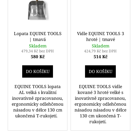
č
u
j
e
m
Lopata EQUINE TOOLS
Vidle EQUINE TOOLS 3
e
| tmavá
hroté | tmavé
Skladem
Skladem
479,34 Kč bez DPH
424,79 Kč bez DPH
580 Kč
514 Kč
DO KOŠÍKU
DO KOŠÍKU
EQUINE TOOLS lopata
EQUINE TOOLS vidle
AL velká s kvalitní
kované 3 hroté velké s
inovativně zpracovanou,
inovativně zpracovanou,
ergonomicky odlehčenou
ergonomicky odlehčenou
násadou v délce 130 cm
násadou násadou v délce
ukončená T-rukojetí.
130 cm ukončená T-
rukojetí.