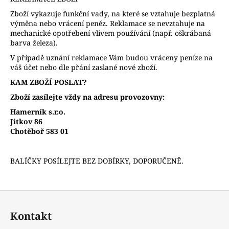
č
u
Zboží vykazuje funkční vady, na které se vztahuje bezplatná
j
výměna nebo vrácení peněz. Reklamace se nevztahuje na
mechanické opotřebení vlivem používání (např. oškrábaná
e
barva železa).
m
e
V případě uznání reklamace Vám budou vráceny peníze na
váš účet nebo dle přání zaslané nové zboží.
KAM ZBOŽÍ POSLAT?
Zboží zasílejte vždy na adresu provozovny:
Hamerník s.r.o.
Jitkov 86
Chotěboř 583 01
BALÍČKY POSÍLEJTE BEZ DOBÍRKY, DOPORUČENĚ.
Z
á
Kontakt
p