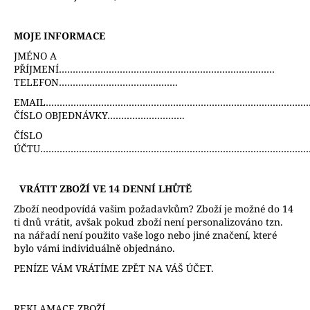
a
j
MOJE INFORMACE
í
JMÉNO A
t
PŘÍJMENÍ……………………………………………………………………
TELEFON…………………………………….
?
EMAIL…………………………………………………………………………………….
ČÍSLO OBJEDNÁVKY……………………….
ČÍSLO
ÚČTU……………………………………………………………………………………
HLEDAT
VRÁTIT ZBOŽÍ VE 14 DENNÍ LHŮTĚ
Zboží neodpovídá vašim požadavkům? Zboží je možné do 14
D
ti dnů vrátit, avšak pokud zboží není personalizováno tzn.
o
na nářadí není použito vaše logo nebo jiné značení, které
bylo vámi individuálně objednáno.
p
o
PENÍZE VÁM VRÁTÍME ZPĚT NA VÁŠ ÚČET.
r
u
REKLAMACE ZBOŽÍ