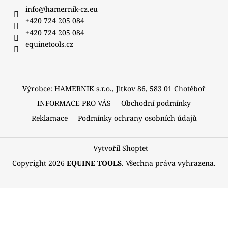
a
info
@
hamernik-cz.eu
t
+420 724 205 084
í
+420 724 205 084
equinetools.cz
Výrobce: HAMERNIK s.r.o., Jitkov 86, 583 01 Chotěboř
INFORMACE PRO VÁS
Obchodní podmínky
Reklamace
Podmínky ochrany osobních údajů
Vytvořil Shoptet
Copyright 2026
EQUINE TOOLS
. Všechna práva vyhrazena.