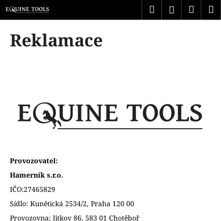
K
Přejít
Hledat
Náku
M
Přihlášen
na
o
obsah
Zpět
Zpět
košík
š
Reklamace
í
C
k
o
p
o
t
ř
e
b
u
Provozovatel:
j
Hamerník s.r.o.
e
IČO:27465829
t
Sídlo: Kunětická 2534/2, Praha 120 00
e
n
Provozovna: Jitkov 86, 583 01 Chotěboř