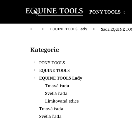
K
Přejít
na
o
PONY TOOLS
obsah
Zpět
Zpět
š
do
do
í
Domů
EQUINE TOOLS Lady
Sada EQUINE TOO
k
obchodu
obchodu
P
o
Kategorie
Přeskočit
s
kategorie
t
PONY TOOLS
r
EQUINE TOOLS
a
EQUINE TOOLS Lady
n
Tmavá řada
n
Světlá řada
í
Limitovaná edice
p
Tmavá řada
a
Světlá řada
n
e