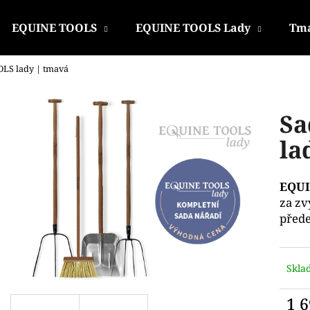
EQUINE TOOLS
EQUINE TOOLS Lady
Tma
LS lady | tmavá
Co potřebujete najít?
Sa
HLEDAT
la
EQUI
Doporučujeme
za zv
přede
Skla
1 6