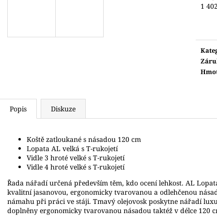
1 40
Měr
cena:
Kate
Záru
Hmot
Popis
Diskuze
Koště zatloukané s násadou 120 cm
Lopata AL velká s T-rukojetí
Vidle 3 hroté velké s T-rukojetí
Vidle 4 hroté velké s T-rukojetí
Řada nářadí určená především těm, kdo ocení lehkost. AL Lopata
kvalitní jasanovou, ergonomicky tvarovanou a odlehčenou nása
námahu při práci ve stáji. Tmavý olejovosk poskytne nářadí luxus
doplněny ergonomicky tvarovanou násadou taktéž v délce 120 