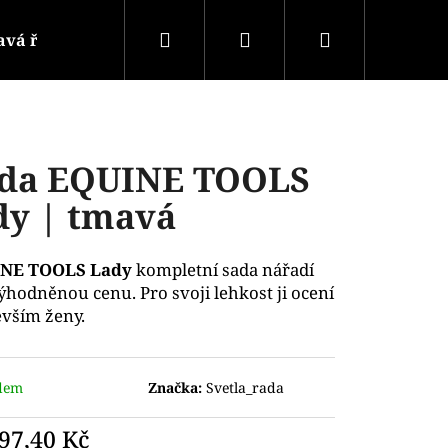
Hledat
Přihlášení
Nákupní
vá řada
Světlá řada
Kontakty
košík
da EQUINE TOOLS
dy | tmavá
NE TOOLS Lady
kompletní sada nářadí
ýhodněnou cenu. Pro svoji lehkost ji ocení
vším ženy.
dem
Značka:
Svetla_rada
97,40 Kč