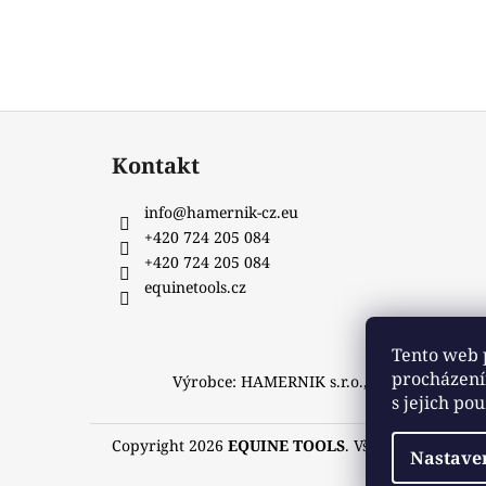
Z
á
Kontakt
p
a
info
@
hamernik-cz.eu
t
+420 724 205 084
í
+420 724 205 084
equinetools.cz
Tento web 
procházení
Výrobce: HAMERNIK s.r.o., Jitkov 86, 583 
s jejich po
Copyright 2026
EQUINE TOOLS
. Všechna práva vy
Nastave