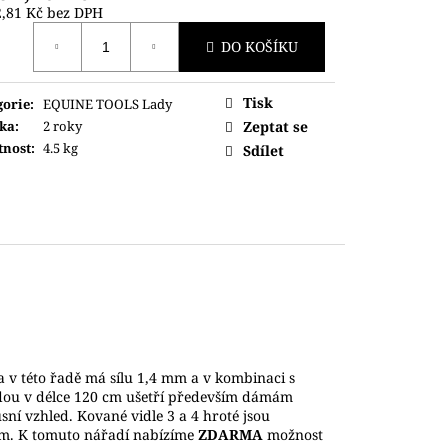
2,81 Kč bez DPH
ná
DO KOŠÍKU
Tisk
gorie
:
EQUINE TOOLS Lady
ka
:
2 roky
Zeptat se
nost
:
4.5 kg
Sdílet
 v této řadě má sílu 1,4 mm a v kombinaci s
dou v délce 120 cm ušetří především dámám
ní vzhled. Kované vidle 3 a 4 hroté jsou
cm.
K tomuto nářadí nabízíme
ZDARMA
možnost