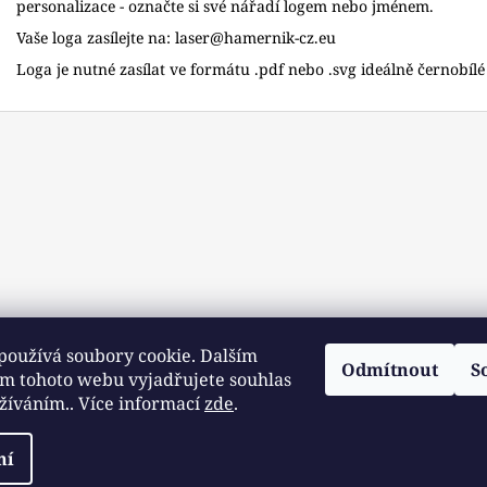
personalizace - označte si své nářadí logem nebo jménem.
Vaše loga zasílejte na:
laser@hamernik-cz.eu
Loga je nutné zasílat ve formátu .pdf nebo .svg ideálně černobíl
používá soubory cookie. Dalším
Odmítnout
S
m tohoto webu vyjadřujete souhlas
01 Chotěboř
INFORMACE PRO VÁS
Obchodní podmínky
Rekl
užíváním.. Více informací
zde
.
hrazena.
ní